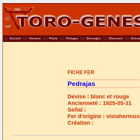
Accueil
Genese
Plans
Pelages
Elevages
Eleveurs
Encas
FICHE FER
Pedrajas
Devise : blanc et rouge
Ancienneté : 1925-05-31
Señal :
Fer d'origine : vistahermos
Création :