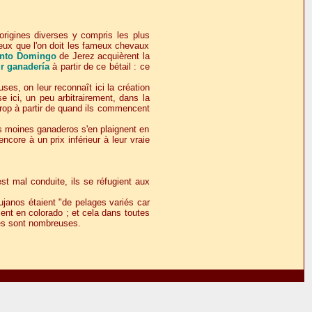
origines diverses y compris les plus
à eux que l'on doit les fameux chevaux
anto Domingo
de Jerez acquièrent la
ur ganadería
à partir de ce bétail : ce
s, on leur reconnaît ici la création
e ici, un peu arbitrairement, dans la
trop à partir de quand ils commencent
Les moines ganaderos s'en plaignent en
ncore à un prix inférieur à leur vraie
est mal conduite, ils se réfugient aux
ujanos étaient "de pelages variés car
ent en colorado ; et cela dans toutes
lles sont nombreuses.