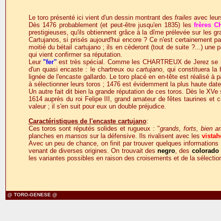
Le toro présenté ici vient d'un dessin montrant des
frailes
avec leurs
Dès 1476 probablement (et peut-être jusqu'en 1835) les
frères 
prestigieuses, qu'ils obtiennent grâce à la dîme prélevée sur les gr
Cartujanos, si prisés aujourd'hui encore ? Ce n'est certainement p
moitié du bétail cartujano ; ils en cèderont (tout de suite ?...) une p
qui vient confirmer sa réputation.
Leur
"fer"
est très spécial. Comme les CHARTREUX de Jerez se mett
d'un quasi encaste : le chartreux ou
cartujano
, qui constituera l
lignée de l'encaste gallardo. Le toro placé en en-tête est réalisé à p
à sélectionner leurs toros ; 1476 est évidemment la plus haute date
Un autre fait dit bien la grande réputation de ces toros. Dès le XVe
1614 auprès du roi Felipe III, grand amateur de fêtes taurines et c
valeur ; il s'en suit pour eux un double préjudice.
Caractéristiques de l'encaste cartujano
:
Ces toros sont réputés solides et rugueux : "
grands, forts, bien 
planches en
mansos
sur la défensive. Ils rivalisent avec les
vista
Avec un peu de chance, on finit par trouver quelques informations 
venant de diverses origines. On trouvait des
negro
, des
colorado
les variantes possibles en raison des croisements et de la sélectio
@ TORO-GENESE @