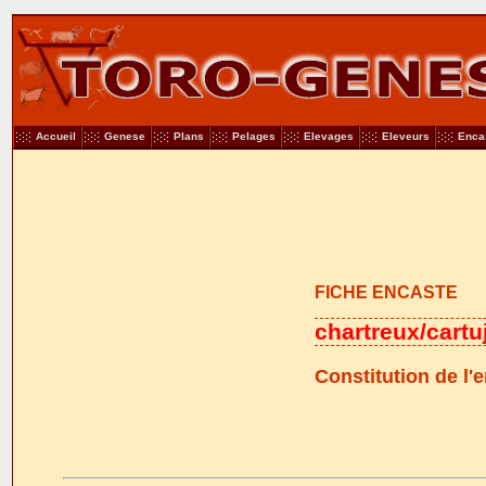
Accueil
Genese
Plans
Pelages
Elevages
Eleveurs
Enca
FICHE ENCASTE
chartreux/cartu
Constitution de l'