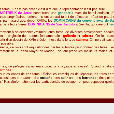
 toros. Il n'est pas daté : c'est dire que la représentation n'est pas sûre...
CHARTREUX de Jerez
constituent une
ganadería
avec du bétail andalou, d'
ands propriétaires terriens. Ils ont un vrai talent de sélection ; n'est-ce pas 
as par hasard que, début XVIIIe, les
DOMINICAINS du couvent royal de S
artie à leurs frères
DOMINICAINS de San Jacinto
à Sevilla, qui créeront
le
ent à sélectionner vraiment leurs toros, de diverses provenances andalouse
a base originelle des castes fondamentales
gallardo
et
cabrera
. On les class
artir d'un dessin du XVIe siècle ; il est dans le type
cabrera
. On ne sait pas 
 possible.
 siècle, ceux-ci sont requisitionnés par les autorités pour donner des fêtes. 
réateur de la Plaza Mayor de Madrid : on leur prend les meilleurs mâles, et e
armés, de pelages variés mais
broncos
à la pique et avisés
". Quand la lidia 
hermosa
.
sur les capes de ces toros ! Selon les chroniques de l'époque, les toros cart
classiques et
retintos
, des
castaño
, des
salinero
, des
berrendo
principalem
n." Pas d'information sur les particularités de pelage ; on peut supposer qu'e