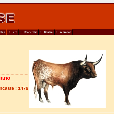
stes
Fers
Recherche
Contact
A propos
jano
encaste : 1476