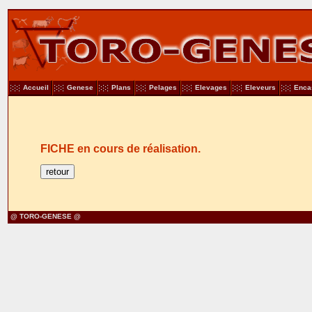
Accueil
Genese
Plans
Pelages
Elevages
Eleveurs
Enca
FICHE en cours de réalisation.
@ TORO-GENESE @