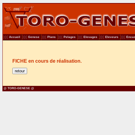
Accueil
Genese
Plans
Pelages
Elevages
Eleveurs
Encas
FICHE en cours de réalisation.
@ TORO-GENESE @