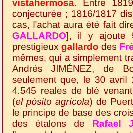
vistahermosa
. Entre 1819
conjecturée ; 1816/1817 dis
cas, l'achat aura été fait d
GALLARDO
], il y ajoute
prestigieux
gallardo
des
Fr
mêmes, qui a simplement tra
Andrés JIMÉNEZ, de Bo
seulement que, le 30 avril 
4.545 reales de blé venant 
(
el pósito agrícola
) de Puer
le principe de base des croi
des étalons de
Rafael