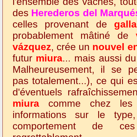
l'ensemble des vaches, tout
des
Herederos del Marqu
celles provenant de
gall
probablement mâtiné de
vázquez
, crée un
nouvel e
futur
miura
... mais aussi du
Malheureusement, il se pe
pas totalement...), ce qui es
d'éventuels rafraîchissem
miura
comme chez le
informations sur le type
comportement de ces