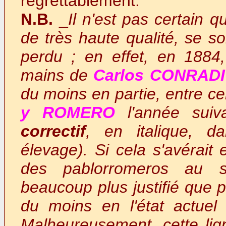
regrettablement.
N.B.
_
Il n'est pas certain q
de très haute qualité, se so
perdu ; en effet, en 1884, 
mains de
Carlos CONRADI
du moins en partie, entre ce
y ROMERO
l'année suiv
correctif
, en italique, d
élevage). Si cela s'avérait 
des pablorromeros au sa
beaucoup plus justifié que p
du moins en l'état actuel
Malheureusement, cette li