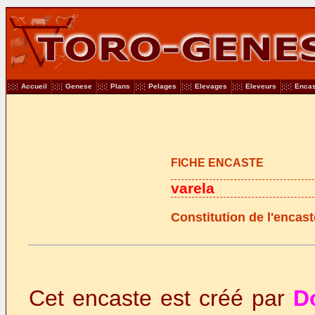
Accueil
Genese
Plans
Pelages
Elevages
Eleveurs
Encas
FICHE ENCASTE
varela
Constitution de l'encast
Cet encaste est créé par
D