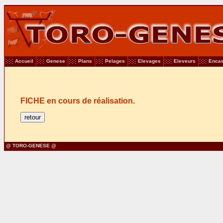
Accueil
Genese
Plans
Pelages
Elevages
Eleveurs
Encas
FICHE en cours de réalisation.
@ TORO-GENESE @